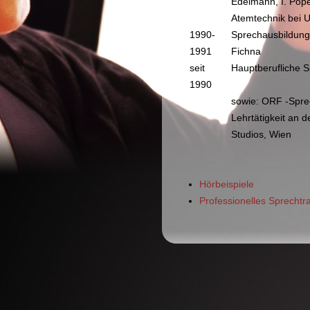
Edelmann, I. Pop
Atemtechnik bei 
1990-
Sprechausbildung 
1991
Fichna
seit
Hauptberufliche 
1990
sowie: ORF -Sprec
Lehrtätigkeit an 
Studios, Wien
Hörbeispiele
Professionelles Sprechtra