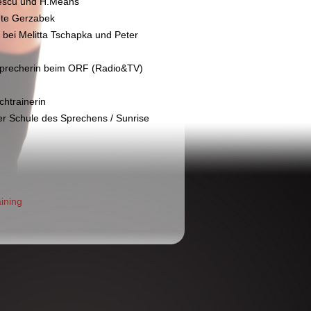
escu und H.Means
Ute Gerzabek
bei Melitta Tschapka und Peter
Sprecherin beim ORF (Radio&TV)
htrainerin
der Schule des Sprechens / Sunrise
ining