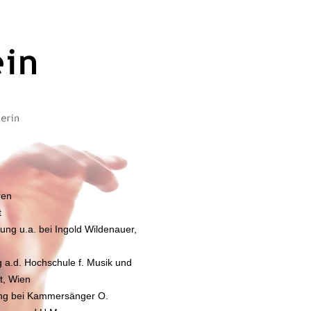
ren
t
ung u.a. bei Ingold Wildenauer,
 a.d. Hochschule f. Musik und
t, Wien
ng bei Kammersänger O.